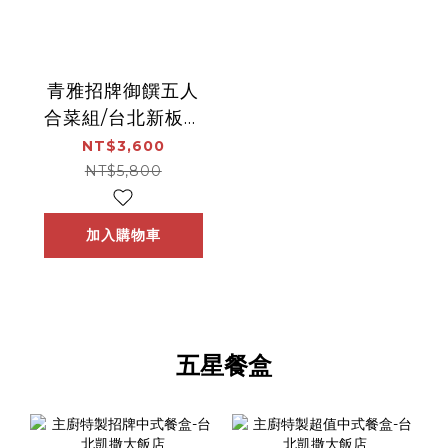
青雅招牌御饌五人
合菜組/台北新板希
爾頓酒店-青雅中餐
NT$3,600
廳
NT$5,800
加入購物車
五星餐盒