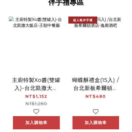
伴手禮專區
超人氣伴手禮
主廚特製Xo醬(雙罐
蝴蝶酥禮盒(15入) /
入)-台北凱撒大飯
台北新板希爾頓酒
店-王朝中餐廳
店-逸廊酒吧
NT$1,152
NT$480
NT$1,280
加入購物車
加入購物車