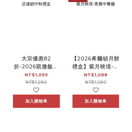
大宗優惠82
【2026希爾頓月餅
折-2026凱撒飯店
禮盒】紫月映境-青
連鎖中秋禮盒
雅中餐廳
NT$1,050
NT$1,088
NT$1,280
NT$1,280
加入購物車
加入購物車