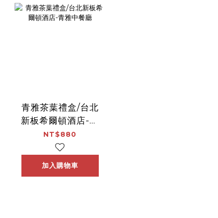
青雅茶葉禮盒/台北
新板希爾頓酒店-青
雅中餐廳
NT$880
加入購物車