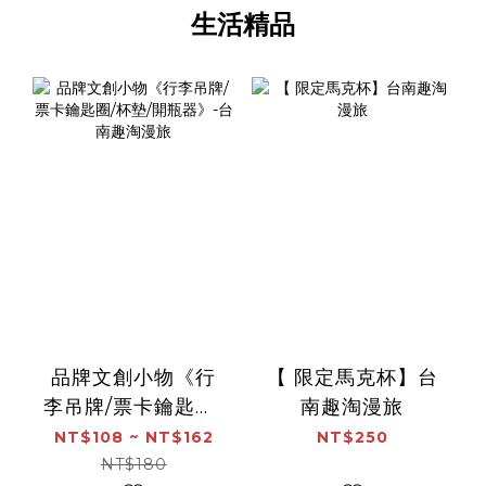
生活精品
品牌文創小物《行
【 限定馬克杯】台
李吊牌/票卡鑰匙圈/
南趣淘漫旅
杯墊/開瓶器》-台南
NT$108 ~ NT$162
NT$250
趣淘漫旅
NT$180