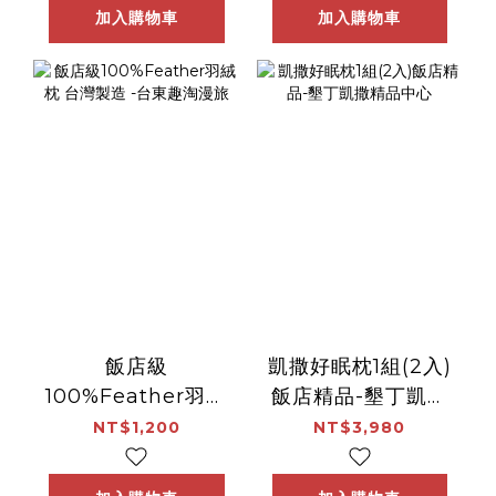
加入購物車
加入購物車
飯店級
凱撒好眠枕1組(2入)
100%Feather羽絨
飯店精品-墾丁凱撒
枕 台灣製造 -台東
精品中心
NT$1,200
NT$3,980
趣淘漫旅