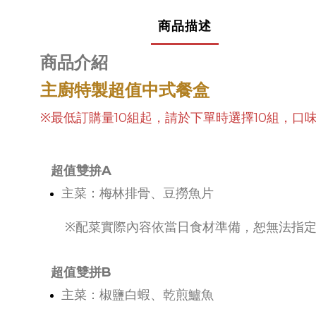
商品描述
商品介紹
主廚特製超值中式餐盒
※最低訂購量10組起，請於下單時選擇10組，口
超值雙拚A
主菜：
梅林排骨、豆撈魚片
※配菜實際內容依當日食材準備，恕無法指
超值雙拼B
主菜：
椒鹽白蝦、乾煎鱸魚