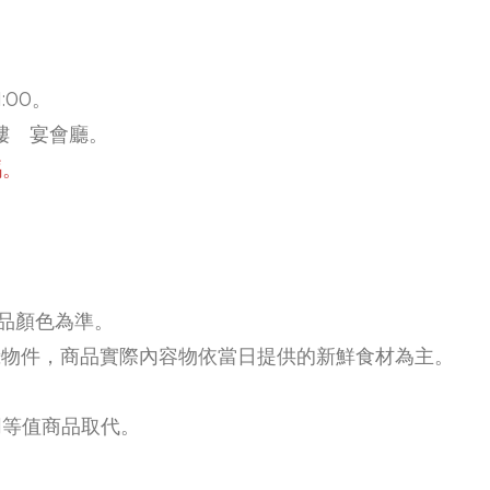
1:00。
樓 宴會廳。
碼。
產品顏色為準。
攝物件，商品實際內容物依當日提供的新鮮食材為主。
同等值商品取代。