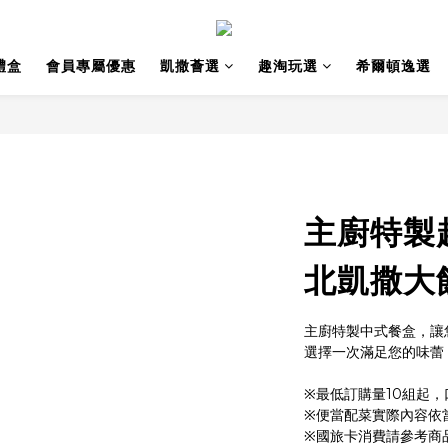
禮盒
會員專屬優惠
凱撒薈選
趣淘玩選
希爾頓逸選
主廚特製
北凱撒大
主廚特製中式餐盒，讓
選擇一次滿足您的味蕾
※最低訂購量10組起
※便當配菜實際內容依
※國旅卡消費請參考商