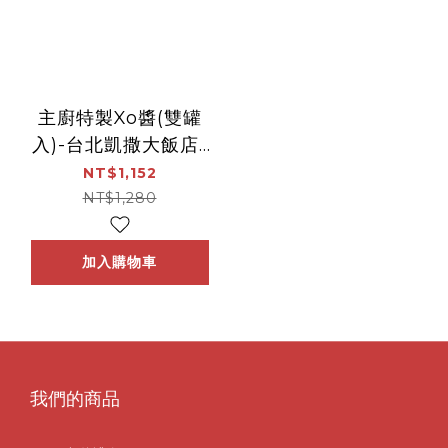
主廚特製Xo醬(雙罐
入)-台北凱撒大飯店-
王朝中餐廳
NT$1,152
NT$1,280
加入購物車
我們的商品