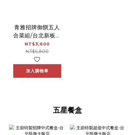
青雅招牌御饌五人
合菜組/台北新板希
爾頓酒店-青雅中餐
NT$3,600
廳
NT$5,800
加入購物車
五星餐盒