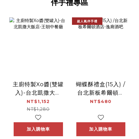
伴手禮專區
超人氣伴手禮
主廚特製Xo醬(雙罐
蝴蝶酥禮盒(15入) /
入)-台北凱撒大飯
台北新板希爾頓酒
店-王朝中餐廳
店-逸廊酒吧
NT$1,152
NT$480
NT$1,280
加入購物車
加入購物車