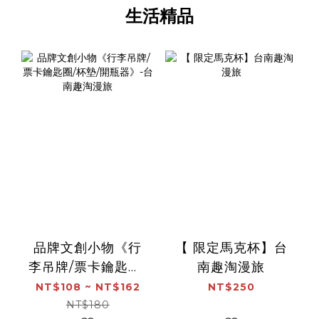
生活精品
品牌文創小物《行
【 限定馬克杯】台
李吊牌/票卡鑰匙圈/
南趣淘漫旅
杯墊/開瓶器》-台南
NT$108 ~ NT$162
NT$250
趣淘漫旅
NT$180