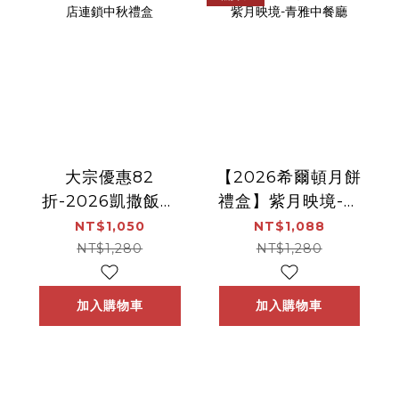
大宗優惠82
【2026希爾頓月餅
折-2026凱撒飯店
禮盒】紫月映境-青
連鎖中秋禮盒
雅中餐廳
NT$1,050
NT$1,088
NT$1,280
NT$1,280
加入購物車
加入購物車