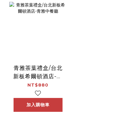
青雅茶葉禮盒/台北
新板希爾頓酒店-青
雅中餐廳
NT$880
加入購物車