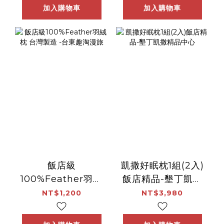
加入購物車
加入購物車
飯店級
凱撒好眠枕1組(2入)
100%Feather羽絨
飯店精品-墾丁凱撒
枕 台灣製造 -台東
精品中心
NT$1,200
NT$3,980
趣淘漫旅