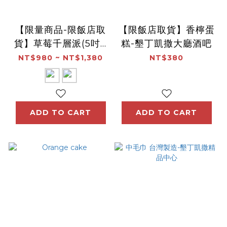
【限量商品-限飯店取
【限飯店取貨】香檸蛋
貨】草莓千層派(5吋 /
糕-墾丁凱撒大廳酒吧
8吋)-墾丁凱撒大廳酒
NT$980 ~ NT$1,380
NT$380
吧
ADD TO CART
ADD TO CART