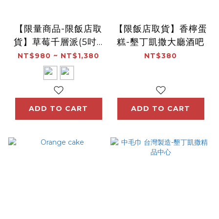
【限量商品-限飯店取
【限飯店取貨】香檸蛋
貨】草莓千層派(5吋 /
糕-墾丁凱撒大廳酒吧
8吋)-墾丁凱撒大廳酒
NT$980 ~ NT$1,380
NT$380
吧
ADD TO CART
ADD TO CART