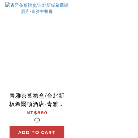
青雅茶葉禮盒/台北新
板希爾頓酒店-青雅中
餐廳
NT$880
ADD TO CART