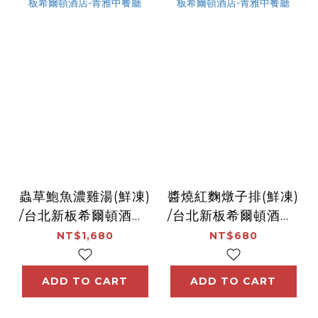
蟲草鮑魚濃雞湯(鮮凍)
醬燒紅麴燉子排(鮮凍)
/台北新板希爾頓酒店-
/台北新板希爾頓酒店-
青雅中餐廳
青雅中餐廳
NT$1,680
NT$680
ADD TO CART
ADD TO CART