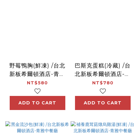
野莓鴨胸(鮮凍) /台北
巴斯克蛋糕(冷藏) /台
新板希爾頓酒店-青雅
北新板希爾頓酒店-逸
中餐廳
廊酒吧
NT$580
NT$780
ADD TO CART
ADD TO CART