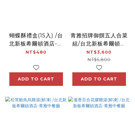
蝴蝶酥禮盒(15入) /台
青雅招牌御饌五人合菜
北新板希爾頓酒店-逸
組/台北新板希爾頓酒
廊酒吧
店-青雅中餐廳
NT$480
NT$3,600
NT$5,800
ADD TO CART
ADD TO CART