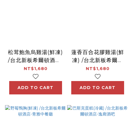
松茸鮑魚烏雞湯(鮮凍)
蓮香百合花膠雞湯(鮮
/台北新板希爾頓酒店-
凍) /台北新板希爾頓
青雅中餐廳
酒店-青雅中餐廳
NT$1,680
NT$1,680
ADD TO CART
ADD TO CART